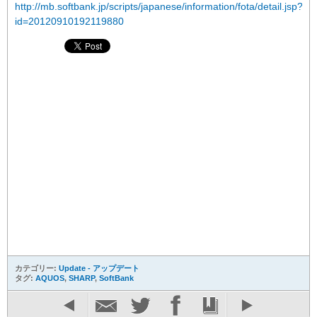
http://mb.softbank.jp/scripts/japanese/information/fota/detail.jsp?
id=20120910192119880
カテゴリー:
Update - アップデート
タグ:
AQUOS
,
SHARP
,
SoftBank