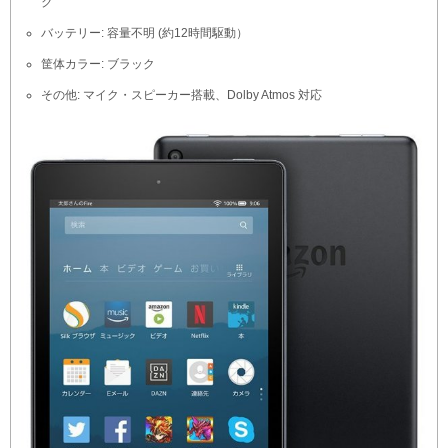
ク
バッテリー: 容量不明 (約12時間駆動）
筐体カラー: ブラック
その他: マイク・スピーカー搭載、Dolby Atmos 対応