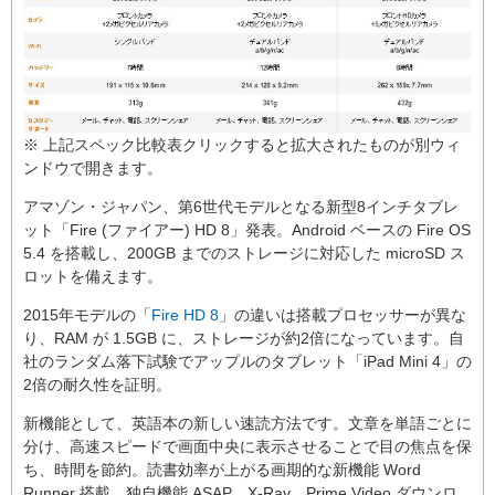
※ 上記スペック比較表クリックすると拡大されたものが別ウィ
ンドウで開きます。
アマゾン・ジャパン、第6世代モデルとなる新型8インチタブレ
ット「Fire (ファイアー) HD 8」発表。Android ベースの Fire OS
5.4 を搭載し、200GB までのストレージに対応した microSD ス
ロットを備えます。
2015年モデルの「
Fire HD 8
」の違いは搭載プロセッサーが異な
り、RAM が 1.5GB に、ストレージが約2倍になっています。自
社のランダム落下試験でアップルのタブレット「iPad Mini 4」の
2倍の耐久性を証明。
新機能として、英語本の新しい速読方法です。文章を単語ごとに
分け、高速スピードで画面中央に表示させることで目の焦点を保
ち、時間を節約。読書効率が上がる画期的な新機能 Word
Runner 搭載。独自機能 ASAP、X-Ray、Prime Video ダウンロ