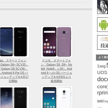
-
-
よく使
au、スマートフォン
ドコモ、スマートフォ
Galaxy S8+ SCV35」
ン「Galaxy S9, S9+, No
1seg
「Galaxy S8 SCV36」
te8, Note9」に対し And
UOS
 Android 9 Pie OS バ
roid 9 への OS バージョ
ージョンアップを4月17
ンアップを4月9日より
do
日開始
提供開始
core
rprin
wei
In