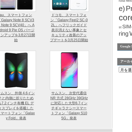
rola
nex
e)
P
au、スマートフォン
ドコモ、スマートフォ
cor
Galaxy Note 8 SCV3
ン「Galaxy Feel2 SC-0
, Note 9 SCV40」へ A
2L」へフリックガイド
SIM
st
droid 9 Pie OS バージ
表示消えない事象とセ
ring
ョンアップを3月27日開
キュリティ改善のアッ
始
プデートを3月25日開始
Google 
アーカ
ムスン、外側 4.6イン
サムスン、次世代通信
チと内側に折りたため
NR 方式 28GHz 39GHz
る7.2インチ有機 EL デ
に対応した大型6.7イン
ィスプレイを搭載した
チギャラクシースマー
マートフォン「Galax
トフォン「Galaxy S10
y Fold」発表
5G」発表