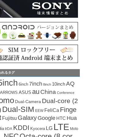
われるタグ
5inch
AQ
7inch
10inch
6inch
8inch
au
China
ASUS
ARROWS
Conference
como
Dual-core (2
Dual-Camera
Dual-SIM
Finge
)
FeliCa
EEW
t
Galaxy
Hua
Google
Fujitsu
HTC
LTE
KDDI
LG
dia
Kyocera
IrDA
Moto
Octa-core (8 cor
NFC