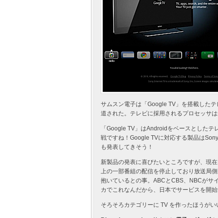
サムスン電子は「Google TV」を搭載したテレ
道された。テレビに採用されるプロセッサは米
「Google TV」はAndroidをベースと
戦ですね！Google TVに対応する製品はSon
も発表してきそう！
新製品の発表に喜びたいところですが、現在「
上の一部番組の配信を停止しており放送局側
抱いているとの事。ABCとCBS、NBCが
カでこれなんだから、日本でサービスを開始
そろそろカテゴリーに TV を作ったほうが