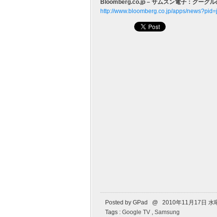
Bloomberg.co.jp – サムスン電子
http://www.bloomberg.co.jp/apps/news?pi
Posted by GPad @ 2010年11月17日 
Tags :
Google TV
,
Samsung