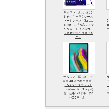
サムスン、新元号に合
わせてギャラクシース
「
マートフォン「Galaxy
7
Note9」の「令和」モデ
n
ル発表、トリプルカメ
ラ搭載で筆が付属（ネ
タ）
サムスン、厚み 5.1mm
サ
重量 400g の薄型軽量 1
0.5インチタブレット
「Galaxy Tab S5e」発
表、価格399ドル（約4
ス
4,000円）より