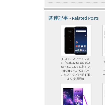
関連記事 - Related Posts
ドコモ、スマートフォ
ン「Galaxy S8 SC-02J,
「
S8+ SC-03J」に対し A
ndroid 9 への OS バー
へ
ジョンアップを4月17日
より提供開始