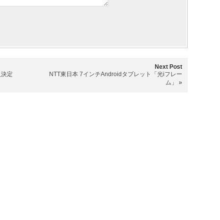
Next Post
入決定
NTT東日本 7インチAndroidタブレット「光iフレー
ム」
»