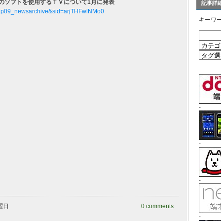
：グーグルのソフトを使用するＴＶについて1月に発表
記事詳
d=jp09_newsarchive&sid=arjTHFwlNMo0
キーワ
-
-
-
水曜日
0 comments
-