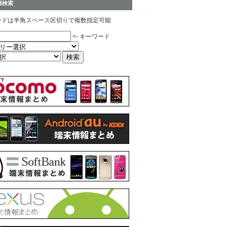
細検索
ードは半角スペース区切りで複数指定可能
<- キーワード