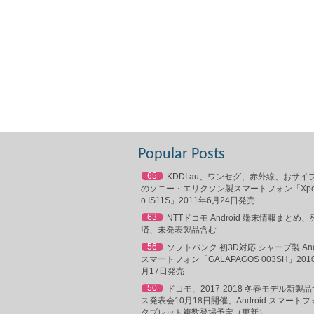
Popular Posts
65
KDDI au、ワンセグ、赤外線、おサイ
のソニー・エリクソン製スマートフォン「Xperia
o IS11S」2011年6月24日発売
63
NTTドコモ Android 端末情報まとめ、
済、未発表製品含む
56
ソフトバンク 初3D対応 シャープ製 Andr
スマートフォン「GALAPAGOS 003SH」201
月17日発売
50
ドコモ、2017-2018 冬春モデル新製
ス発表会10月18日開催、Android スマート
タブレット複数登場予定（更新）