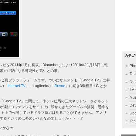
カテゴ
ビを2011年1月に発表。Bloomberg により2010年11月16日に報
Ph
Intel製になる可能性が高いとの事。
Ta
したテレビ用プラットフォームです。ついにサムスンも「Google TV」に参
Ne
yの「
Internet TV
」、Logitechの「
Revue
」に続き3機種目 LG とか
TV
Mu
Google TV」に関して、米テレビ局の三大ネットワークがネット
Dev
が違法コンテンツをサイト上に載せてきたグーグルの姿勢に懸念を
サイト上で公開しているドラマ番組は見ることができません。アメリ
Up
するというのは夢のレベルなのでしょうか・・・？
To
いいかなｗ