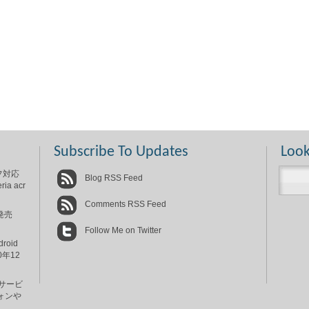
Subscribe To Updates
Look
フ対応
Blog RSS Feed
 acr
Comments RSS Feed
発売
Follow Me on Twitter
oid
0年12
品サービ
フォンや