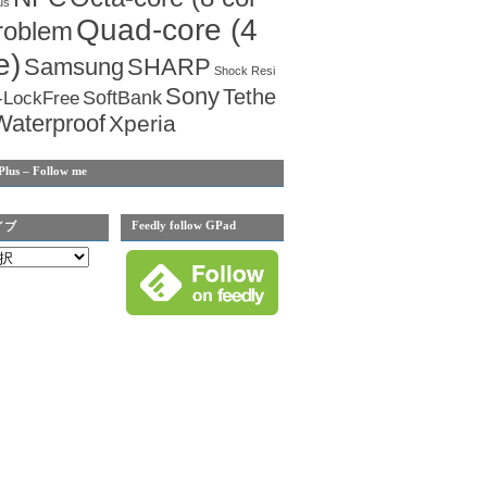
us
Quad-core (4
roblem
e)
Samsung
SHARP
Shock Resi
Sony
Tethe
SoftBank
-LockFree
Waterproof
Xperia
Plus – Follow me
Feedly follow GPad
イブ