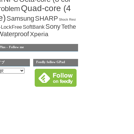
us
Quad-core (4
roblem
e)
Samsung
SHARP
Shock Resi
Sony
Tethe
SoftBank
-LockFree
Waterproof
Xperia
Plus – Follow me
Feedly follow GPad
イブ