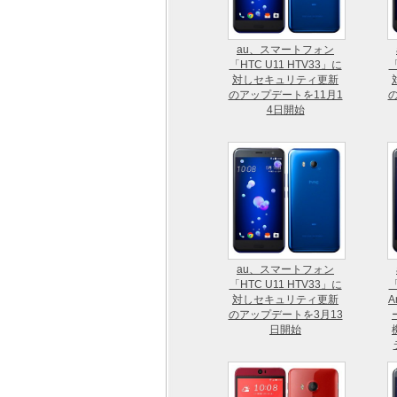
au、スマートフォン
「HTC U11 HTV33」に
「
対しセキュリティ更新
のアップデートを11月1
4日開始
au、スマートフォン
「HTC U11 HTV33」に
「
対しセキュリティ更新
A
のアップデートを3月13
日開始