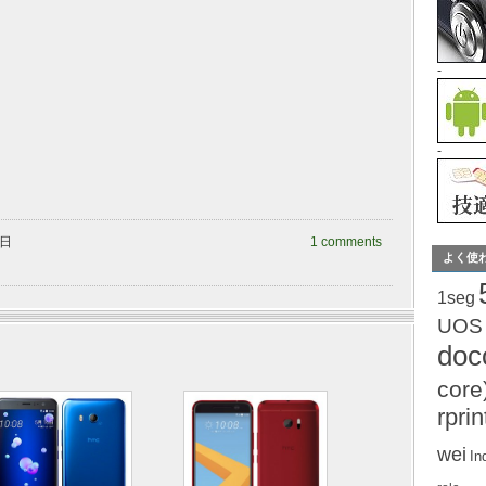
-
-
曜日
1 comments
よく使
1seg
UOS
do
core
rprin
wei
In