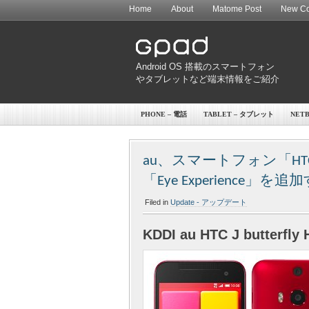
Home
About
Matome Post
New Co
Android OS 搭載のスマートフォン
やタブレットなど端末情報をご紹介
PHONE – 電話
TABLET – タブレット
NET
au、スマートフォン「HTC J
「Eye Experience
Filed in
Update - アップデート
KDDI au HTC J butterfly