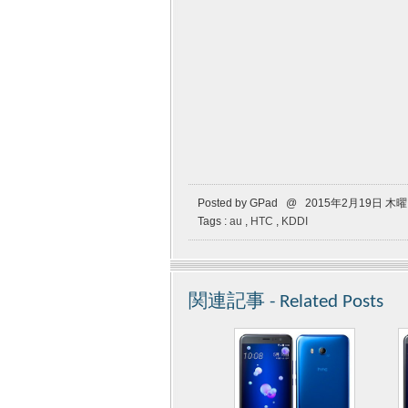
Posted by GPad @ 2015年2月19日 木
Tags :
au
,
HTC
,
KDDI
関連記事 - Related Posts