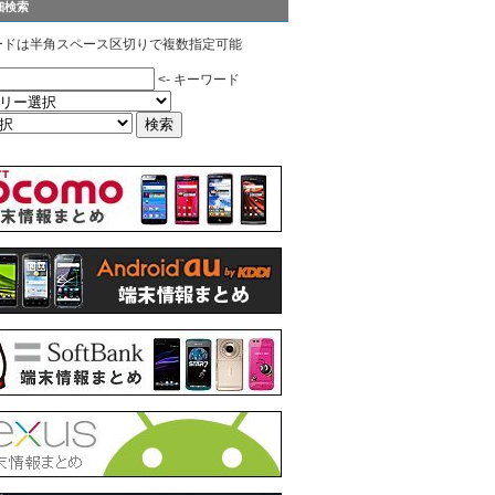
細検索
ードは半角スペース区切りで複数指定可能
<- キーワード