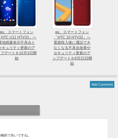
au、スマートフォン
au、スマートフォン
HTC U11 HTV33」へ
「HTC 10 HTV32」へ
電池残量表示不具合と
電源投入後に通話でき
セキュリティ更新のア
なくなる不具合改善や
ップデートを10月3日開
セキュリティ更新のア
始
ップデートを8月22日開
始
Add Comment
積極的で良いですね。