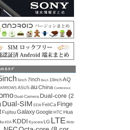
われるタグ
5inch
AQ
7inch
10inch
6inch
8inch
au
China
ASUS
ARROWS
Conference
como
Dual-core (2
Dual-Camera
Dual-SIM
Finge
)
FeliCa
EEW
t
Galaxy
Hua
Google
Fujitsu
HTC
LTE
KDDI
LG
dia
Kyocera
IrDA
Moto
Octa-core (8 cor
NFC