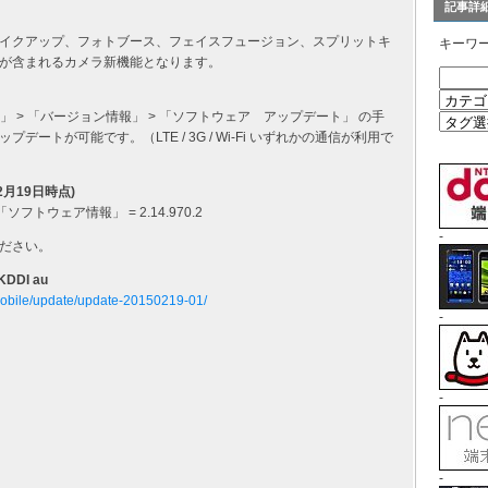
記事詳
イクアップ、フォトブース、フェイスフュージョン、スプリットキ
キーワ
が含まれるカメラ新機能となります。
」 > 「バージョン情報」 > 「ソフトウェア アップデート」 の手
トが可能です。（LTE / 3G / Wi-Fi いずれかの通信が利用で
2月19日時点)
フトウェア情報」 = 2.14.970.2
-
ださい。
KDDI au
_mobile/update/update-20150219-01/
-
-
-