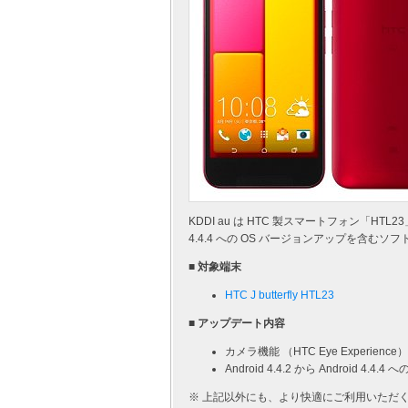
KDDI au は HTC 製スマートフォン「HTL23
4.4.4 への OS バージョンアップを含む
■ 対象端末
HTC J butterfly HTL23
■ アップデート内容
カメラ機能 （HTC Eye Experienc
Android 4.4.2 から Android 4.4
※ 上記以外にも、より快適にご利用いただ