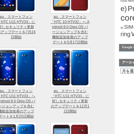
rola
nex
e)
P
cor
au、スマートフォン
au、スマートフォン
HTC U11 HTV33」に
「HTC 10 HTV32」へ A
SIM
対しセキュリティ更新
ndroid 8.0 Oreo OS バ
st
のアップデートを7月24
ージョンアップを含む
ring
日開始
機能追加改善のアップ
デートを5月17日開始
Google 
アーカ
au、スマートフォン
au、スマートフォン
HTC U11 HTV33」へ
「HTC U11 HTV33」に
ndroid 8.0 Oreo OS バ
対しセキュリティ更新
ージョンアップを含む
のアップデートを12月1
機能追加改善のアップ
2日開始
デートを1月25日開始