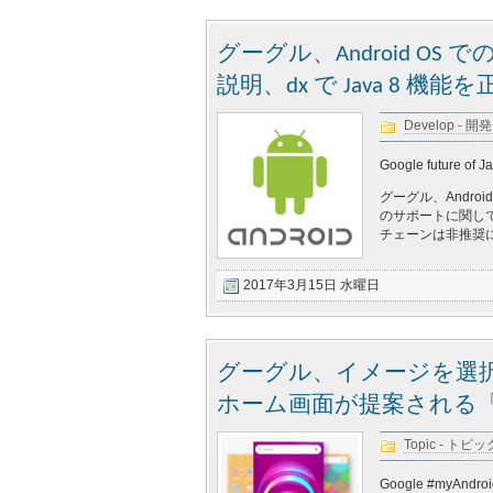
グーグル、Android OS 
説明、dx で Java 8 機
Develop - 開発
Google future of J
グーグル、Androi
のサポートに関しては
チェーンは非推奨に変
2017年3月15日 水曜日
グーグル、イメージを選
ホーム画面が提案される「#myAn
Topic - トピッ
Google #myAndroid