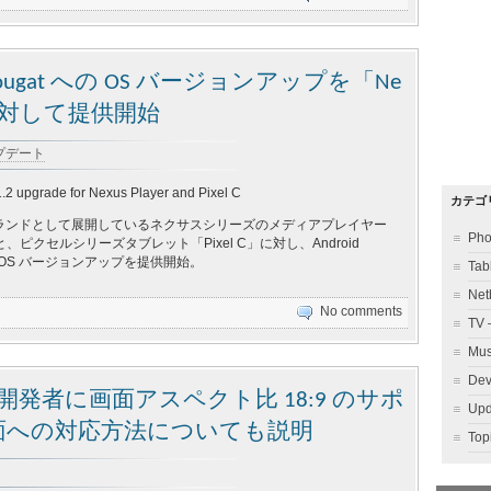
2 Nougat への OS バージョンアップを「Ne
 C」に対して提供開始
アップデート
.2 upgrade for Nexus Player and Pixel C
カテゴ
ランドとして展開しているネクサスシリーズのメディアプレイヤー
Ph
er」と、ピクセルシリーズタブレット「Pixel C」に対し、Android
t への OS バージョンアップを提供開始。
Ta
Ne
No comments
TV
Mu
Dev
プリ開発者に画面アスペクト比 18:9 のサポ
Up
面への対応方法についても説明
To