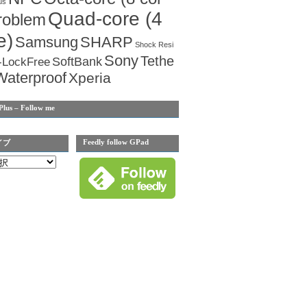
us
Quad-core (4
roblem
e)
Samsung
SHARP
Shock Resi
Sony
Tethe
SoftBank
-LockFree
Waterproof
Xperia
Plus – Follow me
Feedly follow GPad
イブ