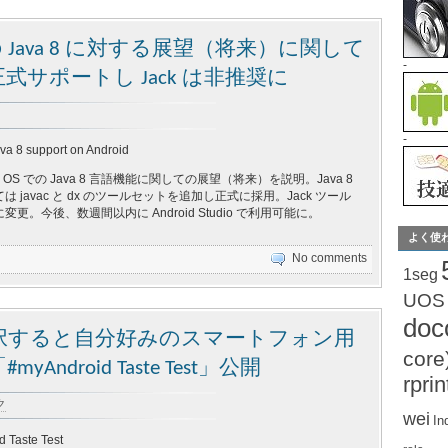
での Java 8 に対する展望（将来）に関して
-
能を正式サポートし Jack は非推奨に
-
ava 8 support on Android
d OS での Java 8 言語機能に関しての展望（将来）を説明。Java 8
 javac と dx のツールセットを追加し正式に採用。Jack ツール
更。今後、数週間以内に Android Studio で利用可能に。
よく使
No comments
1seg
UOS
do
択すると自分好みのスマートフォン用
core
droid Taste Test」公開
rprin
ク
wei
In
 Taste Test