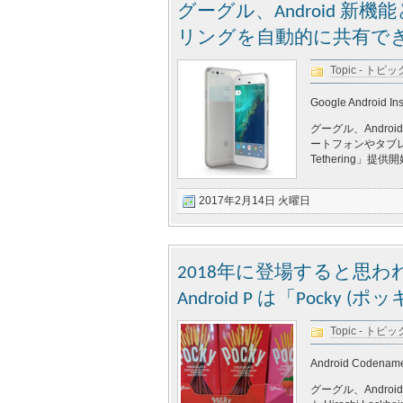
グーグル、Android 新機
リングを自動的に共有できる「In
Topic - トピッ
Google Android Ins
グーグル、Andro
ートフォンやタブレ
Tethering」提供開
2017年2月14日 火曜日
2018年に登場すると思われる
Android P は「Pocky 
Topic - トピッ
Android Codename
グーグル、Andro