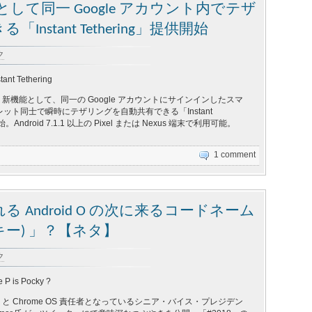
能として同一 Google アカウント内でテザ
stant Tethering」提供開始
ク
tant Tethering
id 新機能として、同一の Google アカウントにサインインしたスマ
ット同士で瞬時にテザリングを自動共有できる「Instant
始。Android 7.1.1 以上の Pixel または Nexus 端末で利用可能。
1 comment
 Android O の次に来るコードネーム
(ポッキー) 」？【ネタ】
ク
 P is Pocky ?
id と Chrome OS 責任者となっているシニア・バイス・プレジデン