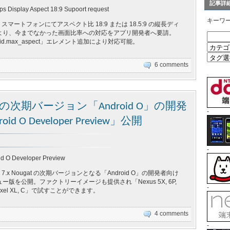
記事詳
ps Display Aspect 18:9 Supoort request
キーワ
d スマートフォンにてアスペクト比 18:9 または 18.5:9 の縦長ディ
より、今までなかった画面比率への対応をアプリ開発者へ要請。
roid.max_aspect」エレメント追加により対応可能。
6 comments
at の次期バージョン「Android O」の開発
-
 Developer Preview」公開
-
oid O Developer Preview
d 7.x Nougat の次期バージョンとなる「Android O」の開発者向け
版を公開。ファクトリーイメージも提供され「Nexus 5X, 6P,
-
, Pixel XL, C」で試すことができます。
4 comments
-