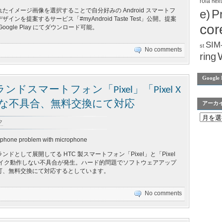
rola
nex
たイメージ画像を選択することで自分好みの Android スマートフ
e)
P
インを提案するサービス「#myAndroid Taste Test」公開。提案
cor
oogle Play にてダウンロード可能。
SIM
st
No comments
ring
Google 
スマートフォン「Pixel」「Pixel X
的な不具合、無料交換にて対応
アーカ
ク
tphone problem with microphone
ドとして展開してる HTC 製スマートフォン「Pixel」と「Pixel
マイク動作しない不具合が発生。ハード的問題でソフトウェアアップ
可、無料交換にて対応するとしています。
No comments