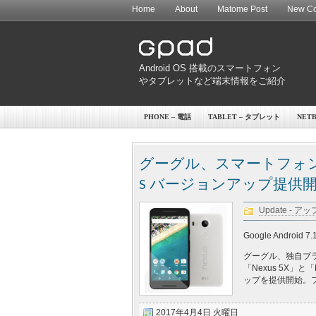
Home
About
Matome Post
New Co
Android OS 搭載のスマートフォン
やタブレットなど端末情報をご紹介
PHONE – 電話
TABLET – タブレット
NET
グーグル、スマートフォン「Nexus
S バージョンアップ提供
Update - 
Google Android 7.
グーグル、独自ブ
「Nexus 5X」と「N
ップを提供開始。
2017年4月4日 火曜日