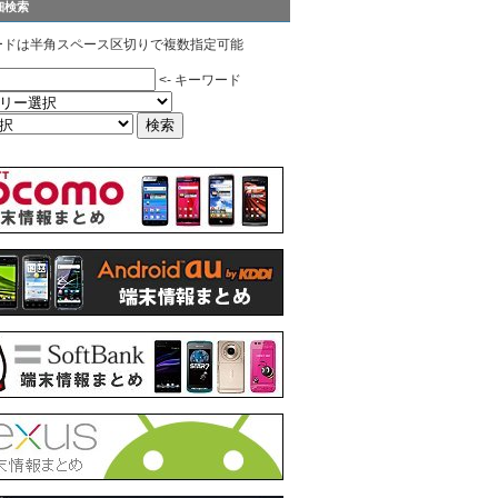
細検索
ードは半角スペース区切りで複数指定可能
<- キーワード