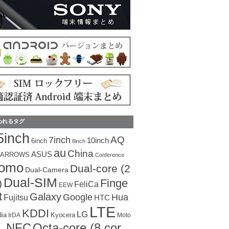
われるタグ
5inch
AQ
7inch
10inch
6inch
8inch
au
China
ASUS
ARROWS
Conference
como
Dual-core (2
Dual-Camera
Dual-SIM
Finge
)
FeliCa
EEW
t
Galaxy
Hua
Google
Fujitsu
HTC
LTE
KDDI
LG
dia
Kyocera
IrDA
Moto
Octa-core (8 cor
NFC